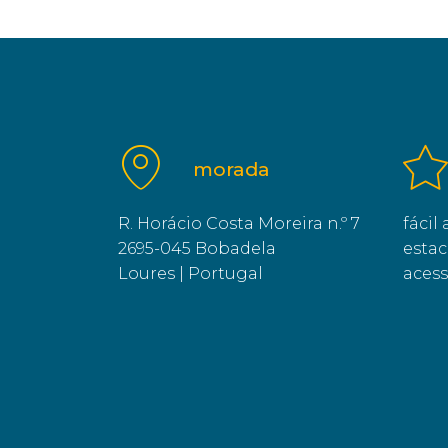
morada
R. Horácio Costa Moreira n.º 7
fácil
2695-045 Bobadela
esta
Loures | Portugal
acess