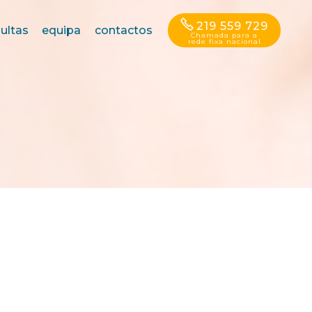
219 559 729
ultas
equipa
contactos
Chamada para a
rede fixa nacional