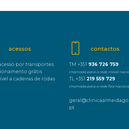
acessos
contactos
 acesso por transportes
TM +351
936 726 759
cionamento grátis
chamada para a rede móvel nacio
ível a cadeiras de rodas
TL +351
219 559 729
chamada para a rede fixa naciona
geral@clinicaalmeidago
pt